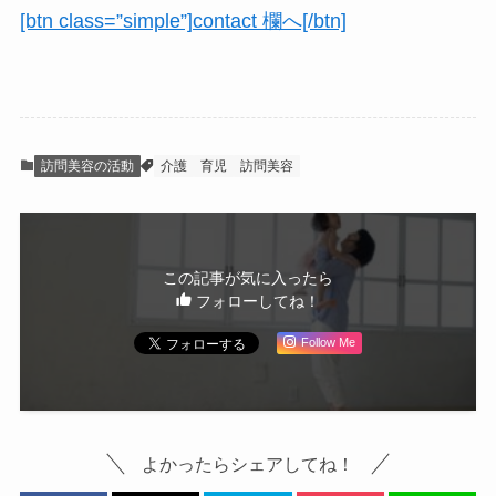
[btn class=”simple”]contact 欄へ[/btn]
訪問美容の活動
介護
育児
訪問美容
この記事が気に入ったら
フォローしてね！
Follow Me
よかったらシェアしてね！